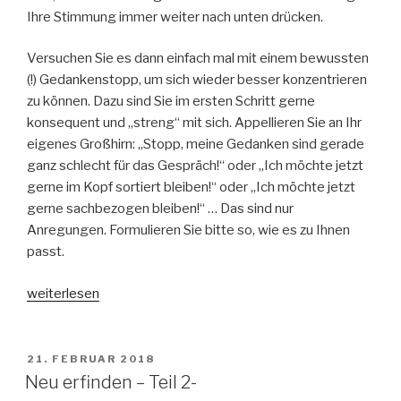
Ihre Stimmung immer weiter nach unten drücken.
Versuchen Sie es dann einfach mal mit einem bewussten
(!) Gedankenstopp, um sich wieder besser konzentrieren
zu können. Dazu sind Sie im ersten Schritt gerne
konsequent und „streng“ mit sich. Appellieren Sie an Ihr
eigenes Großhirn: „Stopp, meine Gedanken sind gerade
ganz schlecht für das Gespräch!“ oder „Ich möchte jetzt
gerne im Kopf sortiert bleiben!“ oder „Ich möchte jetzt
gerne sachbezogen bleiben!“ … Das sind nur
Anregungen. Formulieren Sie bitte so, wie es zu Ihnen
passt.
„Gedankenstress
weiterlesen
im
Gespräch?
Gedankenstopp
VERÖFFENTLICHT
21. FEBRUAR 2018
AM
&
Neu erfinden – Teil 2-
Großhirn