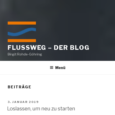
FLUSSWEG – DER BLOG
Birgit Rohde-Göhring
Menü
BEITRÄGE
VERÖFFENTLICHT
3. JANUAR 2019
AM
Loslassen, um neu zu starten