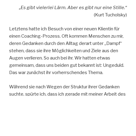
helfen!“
„Es gibt vielerlei Lärm. Aber es gibt nur eine Stille.“
(Kurt Tucholsky)
Letztens hatte ich Besuch von einer neuen Klientin für
einen Coaching-Prozess. Oft kommen Menschen zu mir,
deren Gedanken durch den Alltag derart unter „Dampf“
stehen, dass sie ihre Möglichkeiten und Ziele aus den
Augen verlieren. So auch bei ihr. Wir hatten etwas
gemeinsam, dass uns beiden gut bekannt ist: Ungeduld.
Das war zunächst ihr vorherrschendes Thema.
Während sie nach Wegen der Struktur ihrer Gedanken
suchte, spürte ich, dass ich gerade mit meiner Arbeit des
„Mentales stärken“ und dem Thema „Achtsamkeit“ an
meiner eigenen Ungeduld arbeite und nun – zum Teil
durch den unbewussten Spiegel durch meine Klienten –
meinen „Entwicklungserfolg“ feststellte. Schritt für
Schritt. Doch mein Weg war/ist nicht ihr Weg. Die Vielzahl