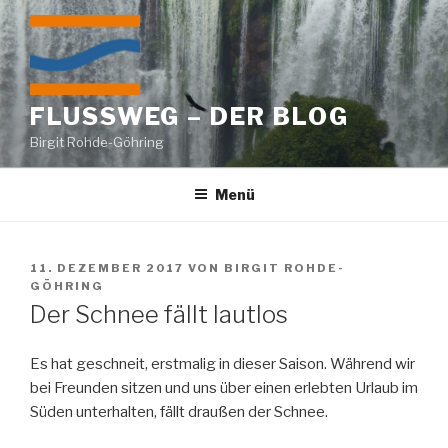
Zum
Inhalt
springen
FLUSSWEG – DER BLOG
Birgit Rohde-Göhring
Menü
VERÖFFENTLICHT
11. DEZEMBER 2017
VON
BIRGIT ROHDE-
AM
GÖHRING
Der Schnee fällt lautlos
Es hat geschneit, erstmalig in dieser Saison. Während wir
bei Freunden sitzen und uns über einen erlebten Urlaub im
Süden unterhalten, fällt draußen der Schnee.