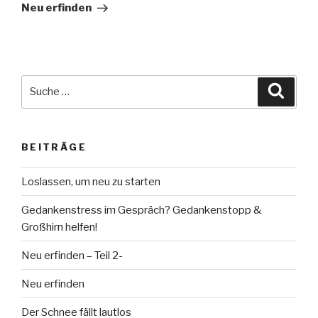
Beitrag
Neu erfinden
Suche
Suche
nach:
BEITRÄGE
Loslassen, um neu zu starten
Gedankenstress im Gespräch? Gedankenstopp &
Großhirn helfen!
Neu erfinden – Teil 2-
Neu erfinden
Der Schnee fällt lautlos