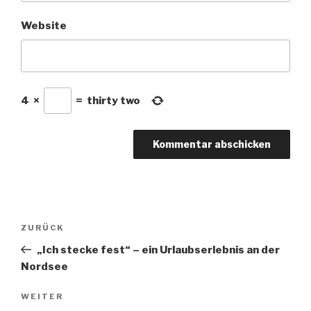
Website
4
×
=
thirty two
Beitragsnavigation
Vorheriger
ZURÜCK
Beitrag
„Ich stecke fest“ – ein Urlaubserlebnis an der
Nordsee
Nächster
WEITER